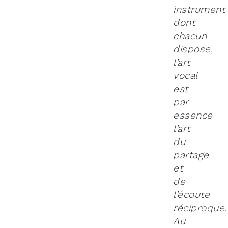
LES CHŒURS D’INSERTION
instrument
PROFESSIONNELLE
dont
RESSOURCES MÉDIAS
chacun
dispose,
ACTUALITÉS
l’art
vocal
BIBLIOTHÈQUE MUSICALE
est
par
BOUTIQUE
essence
l’art
LOCATION D'ESPACES
du
partage
et
de
l’écoute
réciproque.
Au