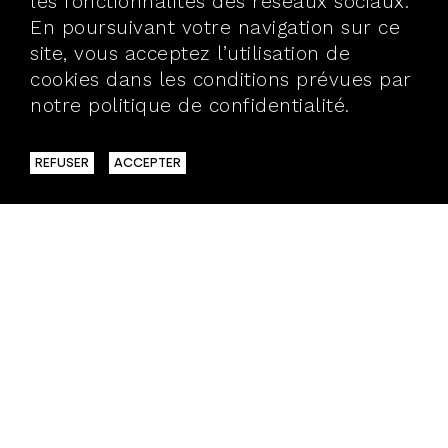
les fonctionnalités des réseaux sociaux.
En poursuivant votre navigation sur ce
site, vous acceptez l’utilisation de
cookies dans les conditions prévues par
notre politique de confidentialité.
En
savoir plus
REFUSER
ACCEPTER
40 BIS, RUE VAUBECOUR
69002 LYON
T.04 72 98 25 30
> BROCHURES
> ÉQUIPE
> REVUE DE PRESSE
> PARTENAIRES
> ESPACE PRO
> ESPACE PRESSE