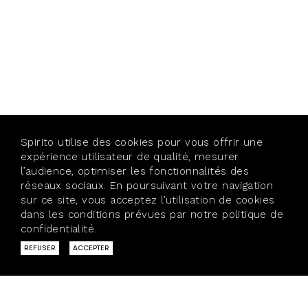
Spirito utilise des cookies pour vous offrir une
expérience utilisateur de qualité, mesurer
l’audience, optimiser les fonctionnalités des
réseaux sociaux. En poursuivant votre navigation
sur ce site, vous acceptez l’utilisation de cookies
dans les conditions prévues par notre politique de
confidentialité.
En savoir plus
40 BIS, RUE VAUBECOUR
69002 LYON
REFUSER
ACCEPTER
T.04 72 98 25 30
> BROCHURES
> ÉQUIPE