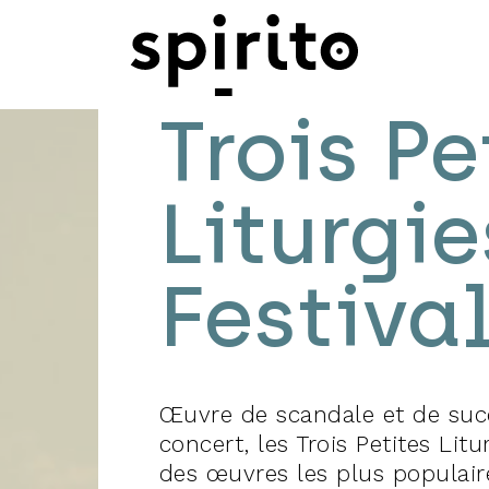
Trois Pe
Liturgie
Festiva
028
2029
2030
AOÛT
JUIN
JUILLET
SEPTEMBRE
Œuvre de scandale et de succè
concert, les Trois Petites Lit
des œuvres les plus populair