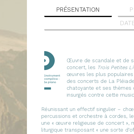
LE
PRÉSENTATION
P
DATE
Œuvre de scandale et de suc
concert, les
Trois Petites L
œuvres les plus populaires
des concerts de La Pléiade
chatoyante et ses thèmes c
insurgés contre cette musiq
Réunissant un effectif singulier – c
percussions et orchestre à cordes, l
une « œuvre religieuse de concert », m
liturgique transposant « une sorte d’o