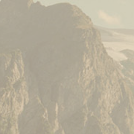
LES CHŒURS D’INSERTION PROFESSIONNEL
RESSOURCES MÉDIAS
ACTUALITÉS
BIBLIOTHÈQUE MUSICALE
BOUTIQUE
LOCATION D'ESPACES