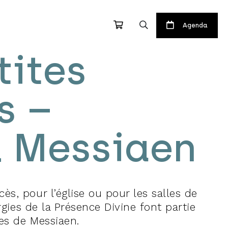
Agenda
tites
s –
1
2
3
4
5
6
7
8
9
l Messiaen
10
11
12
13
14
15
16
OCTOBRE
NOVEMBRE
DÉCEMBRE
17
18
19
20
21
22
23
24
25
26
27
28
29
30
31
s, pour l’église ou pour les salles de
urgies de la Présence Divine font partie
es de Messiaen.