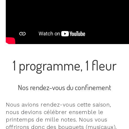
LES CHŒURS D’INSERTION
PROFESSIONNELLE
RESSOURCES MÉDIAS
ACTUALITÉS
BIBLIOTHÈQUE MUSICALE
BOUTIQUE
1 programme, 1 fleur
LOCATION D'ESPACES
Nos rendez-vous du confinement
Nous avions rendez-vous cette saison,
nous devions célébrer ensemble le
printemps de mille notes. Nous vous
offrirons donc des bouquets (musicaux),