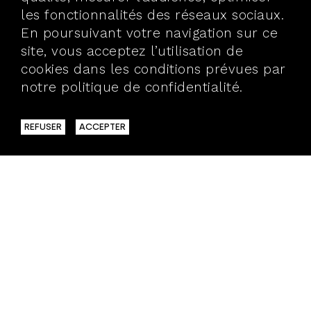
les fonctionnalités des réseaux sociaux.
En poursuivant votre navigation sur ce
site, vous acceptez l’utilisation de
cookies dans les conditions prévues par
notre politique de confidentialité.
En
savoir plus
REFUSER
ACCEPTER
40 BIS, RUE VAUBECOUR
69002 LYON
T.04 72 98 25 30
> BROCHURES
> ÉQUIPE
> REVUE DE PRESSE
> PARTENAIRES
> ESPACE PRO
> ESPACE PRESSE