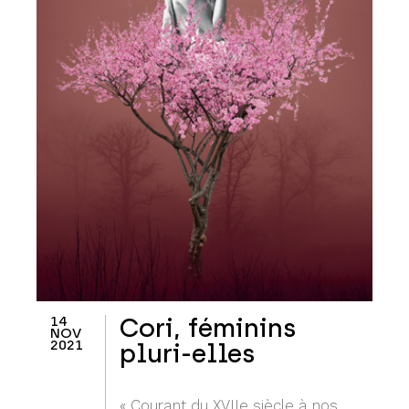
14
Cori, féminins
NOV
2021
pluri-elles
« Courant du XVIIe siècle à nos