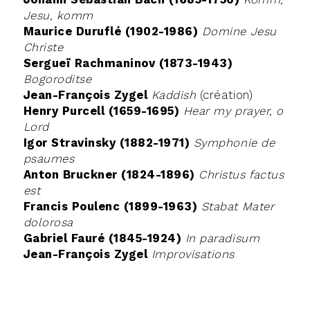
Jesu, komm
Maurice Duruflé (1902-1986)
Domine Jesu
Christe
Sergueï Rachmaninov (1873-1943)
Bogoroditse
Jean-François Zygel
Kaddish
(création)
Henry Purcell (1659-1695)
Hear my prayer, o
Lord
Igor Stravinsky (1882-1971)
Symphonie de
psaumes
Anton Bruckner (1824-1896)
Christus factus
est
Francis Poulenc (1899-1963)
Stabat Mater
dolorosa
Gabriel Fauré (1845-1924)
In paradisum
Jean-François Zygel
Improvisations