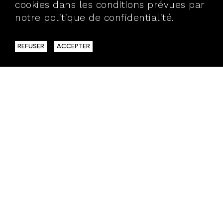
cookies dans les conditions prévues par
notre politique de confidentialité.
En
savoir plus
REFUSER
ACCEPTER
40 BIS, RUE VAUBECOUR
69002 LYON
T.04 72 98 25 30
> BROCHURES
> ÉQUIPE
> REVUE DE PRESSE
> PARTENAIRES
> ESPACE PRO
> ESPACE PRESSE
S'ABONNER
LA NEWSLETTER