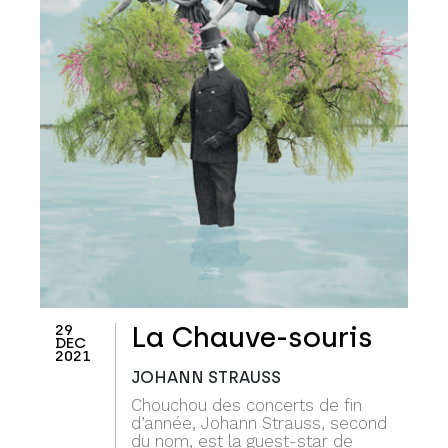
29
La Chauve-souris
DEC
2021
JOHANN STRAUSS
Chouchou des concerts de fin
d’année, Johann Strauss, second
du nom, est la guest-star de