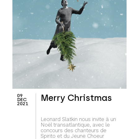
09
Merry Christmas
DEC
2021
Leonard Slatkin nous invite à un
Noël transatlantique, avec le
concours des chanteurs de
Spirito et du Jeune Choeur