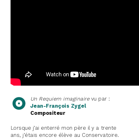
Un Requiem imaginaire
vu par :
J
ean-François
Zygel
Compositeur
Lorsque j’ai enterré mon père il y a trente
ans, j’étais encore élève au Conservatoire.