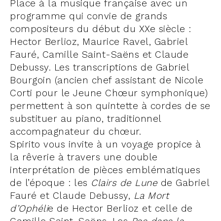
Place à la musique française avec un
LES CHŒURS D’INSERTION
programme qui convie de grands
PROFESSIONNELLE
compositeurs du début du XXe siècle :
RESSOURCES MÉDIAS
Hector Berlioz, Maurice Ravel, Gabriel
ACTUALITÉS
Fauré, Camille Saint-Saëns et Claude
Debussy. Les transcriptions de Gabriel
BIBLIOTHÈQUE MUSICALE
Bourgoin (ancien chef assistant de Nicole
Corti pour le Jeune Chœur symphonique)
BOUTIQUE
permettent à son quintette à cordes de se
substituer au piano, traditionnel
LOCATION D'ESPACES
accompagnateur du chœur.
Spirito vous invite à un voyage propice à
la rêverie à travers une double
interprétation de pièces emblématiques
de l’époque : les
Clairs de Lune
de Gabriel
Fauré et Claude Debussy,
La Mort
d’Ophéli
e de Hector Berlioz et celle de