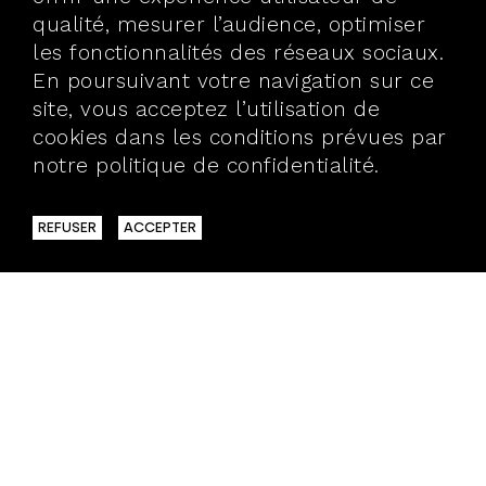
qualité, mesurer l’audience, optimiser
les fonctionnalités des réseaux sociaux.
En poursuivant votre navigation sur ce
site, vous acceptez l’utilisation de
cookies dans les conditions prévues par
notre politique de confidentialité.
En
savoir plus
REFUSER
ACCEPTER
40 BIS, RUE VAUBECOUR
69002 LYON
T.04 72 98 25 30
> BROCHURES
> ÉQUIPE
> REVUE DE PRESSE
> PARTENAIRES
> ESPACE PRO