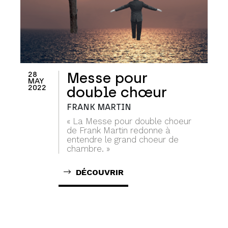
28
Messe pour
MAY
2022
double chœur
FRANK MARTIN
« La Messe pour double choeur
de Frank Martin redonne à
entendre le grand choeur de
chambre. »
DÉCOUVRIR