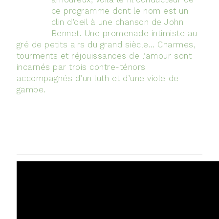
ce programme dont le nom est un
clin d’oeil à une chanson de John
Bennet. Une promenade intimiste au
gré de petits airs du grand siècle… Charmes,
tourments et réjouissances de l’amour sont
incarnés par trois contre-ténors
accompagnés d’un luth et d’une viole de
gambe.