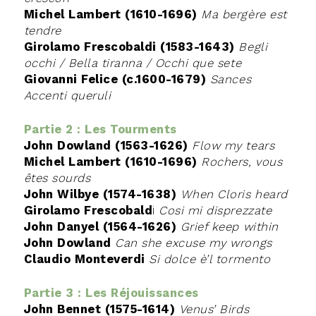
Michel Lambert (1610-1696)
Ma bergère est
tendre
Girolamo Frescobaldi (1583-1643)
Begli
occhi / Bella tiranna / Occhi que sete
Giovanni Felice (c.1600-1679)
Sances
Accenti queruli
Partie 2 : Les Tourments
John Dowland (1563-1626)
Flow my tears
Michel Lambert (1610-1696)
Rochers, vous
êtes sourds
John Wilbye (1574-1638)
When Cloris heard
Girolamo Frescobald
i
Cosi mi disprezzate
John Danyel (1564-1626)
Grief keep within
John Dowland
Can she excuse my wrongs
Claudio Monteverdi
Si dolce è’l tormento
Partie 3 : Les
Réjouissances
John Bennet (1575-1614)
Venus’ Birds