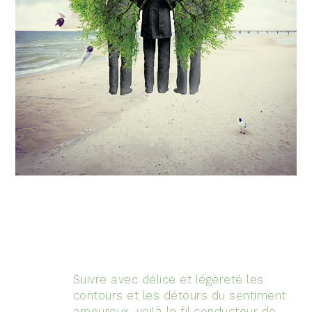
LES CHŒURS D’INSERTION
PROFESSIONNELLE
RESSOURCES MÉDIAS
ACTUALITÉS
BIBLIOTHÈQUE MUSICALE
BOUTIQUE
LOCATION D'ESPACES
Suivre avec délice et légèreté les
contours et les détours du sentiment
amoureux, voilà le fil conducteur de